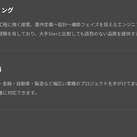
リング
工程に強く提案、要件定義～設計～構築フェイズを担えるエンジニ
験を有しており、大手SIerと比較しても遜色のない品質を提供す
績
・金融・自動車・製造など幅広い業種のプロジェクトを手がけてま
確に対応できます。