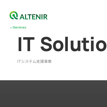
←
Services
I
T
S
o
l
u
t
i
o
ITシステム支援事業