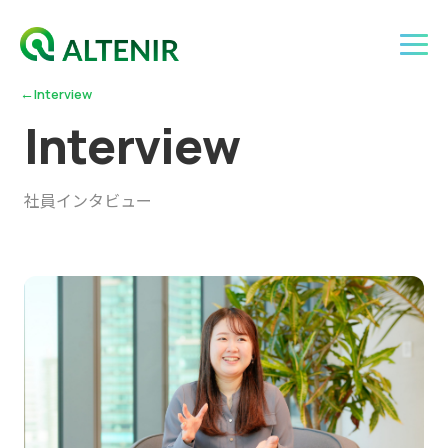
←
Interview
I
n
t
e
r
v
i
e
w
社員インタビュー