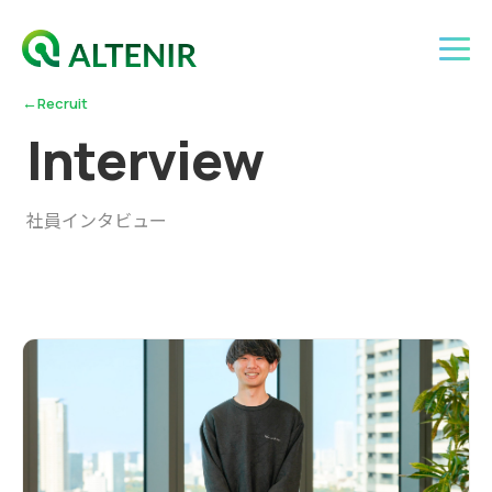
←
Recruit
I
n
t
e
r
v
i
e
w
社員インタビュー