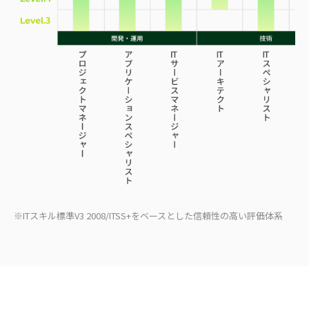
※ITスキル標準V3 2008/ITSS+をベースとした信頼性の高い評価体系