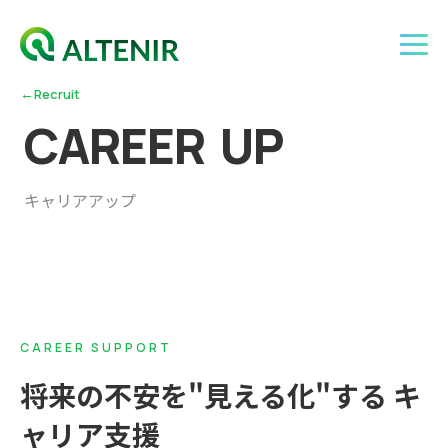
←
Recruit
C
A
R
E
E
R
U
P
キャリアアップ
CAREER SUPPORT
将来の不安を"見える化"する キ
ャリア支援